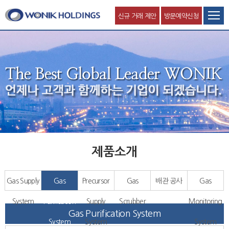
신규 거래 제안
방문예약신청
제품소개
Gas Supply
Gas
Precursor
Gas
배관 공사
Gas
System
Purification
Supply
Scrubber
Monitoring
Gas Purification System
System
System
System