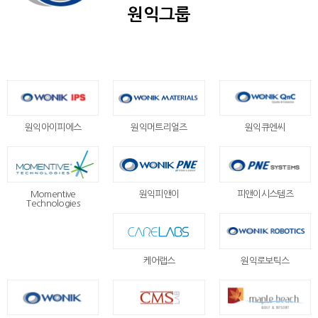
원익그룹
원익아이피에스
원익머트리얼즈
원익큐엔씨
Momentive
원익피앤이
피앤이시스템즈
Technologies
케어랩스
원익로보틱스