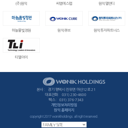
(주)원익
씨엠에스랩
원익엘앤디
하늘물빛정원
원익큐브
원익투자파트너스
티엘아이
본사
경기 평택시 진위면 마산12로 21
대표전화
031) 230-4600
팩스
031) 376-7343
개인정보처리방침
원익 홈페이지
copyright 2017 wonikholdings. all right reserved.