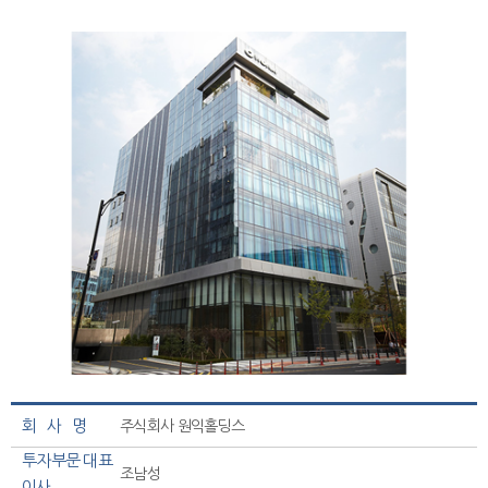
회 사 명
주식회사 원익홀딩스
투자부문 대표
조남성
이사